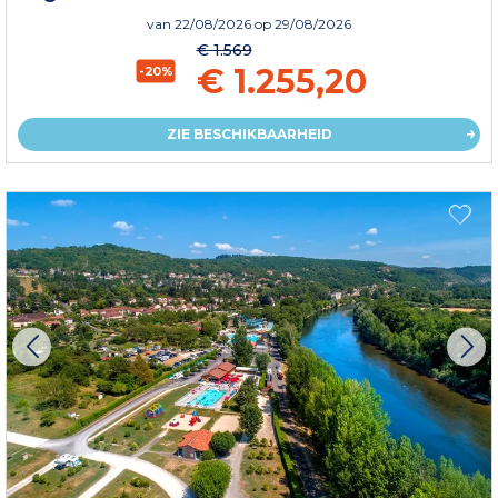
van
22/08/2026
op 29/08/2026
€ 1.569
€ 1.255,20
-20%
ZIE BESCHIKBAARHEID