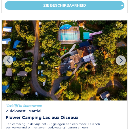
ZIE BESCHIKBAARHEID
Verblijf in Stacaravans
Zuid-West
|
Martiel
Flower Camping Lac aux Oiseaux
Een camping in de vrije natuur, gelegen aan een meer. Er is ook
een verwarmd binnenzwembad, waterglijbanen en een