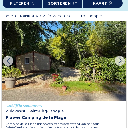
FILTEREN
SORTEREN
KAART
Home
FRANKRIJK
Zuid-West
Saint-Cirq-Lapopie
Verblijf in Stacaravans
Zuid-West
|
Saint-Cirq-Lapopie
Flower Camping de la Plage
Camping de la Plage ligt op een steenworp afstand van het dorp
Saint-Cirq-Lapopie en biedt directe toegang tot de rivier met een...