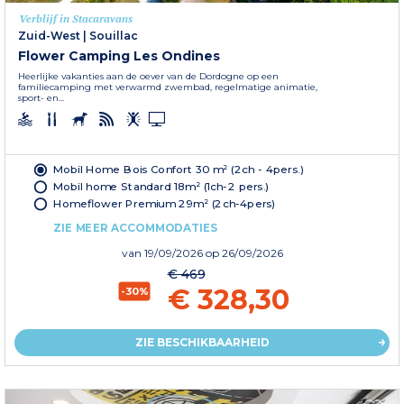
Verblijf in Stacaravans
Zuid-West
|
Souillac
Flower Camping Les Ondines
Heerlijke vakanties aan de oever van de Dordogne op een
familiecamping met verwarmd zwembad, regelmatige animatie,
sport- en...
Mobil Home Bois Confort 30 m² (2ch - 4pers.)
Mobil home Standard 18m² (1ch-2 pers.)
Homeflower Premium 29m² (2ch-4pers)
ZIE MEER ACCOMMODATIES
van
19/09/2026
op 26/09/2026
€ 469
€ 328,30
-30%
ZIE BESCHIKBAARHEID