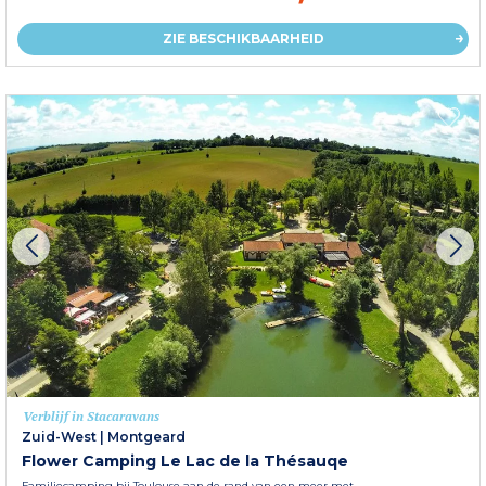
ZIE BESCHIKBAARHEID
Verblijf in Stacaravans
Zuid-West
|
Montgeard
Flower Camping Le Lac de la Thésauqe
Familiecamping bij Toulouse aan de rand van een meer met