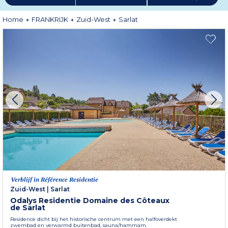
regelmatig leuke en leerzame wandelingen georganiseerd. Paardrijden,
boomklimmen, paragliding, mountainbiken, kanoën, klimmen,
boogschieten: geniet van een uitzonderlijke omgeving om uw favoriete
Home
FRANKRIJK
Zuid-West
Sarlat
sporten te beoefenen. Of u nu met familie of vrienden bent, huur uw
appartement in Sarlat in een comfortabele en ideaal gelegen woning.
Meer informatie
Verblijf in Référence Residentie
Zuid-West
|
Sarlat
Odalys Residentie Domaine des Côteaux
de Sarlat
Residence dicht bij het historische centrum met een halfoverdekt
zwembad en verwarmd buitenbad, sauna/hammam.