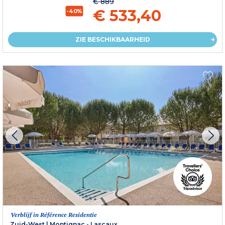
€ 889
€ 533,40
-40%
ZIE BESCHIKBAARHEID
Verblijf in Référence Residentie
Zuid-West
|
Montignac - Lascaux