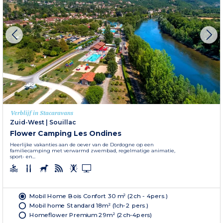
Verblijf in Stacaravans
Zuid-West
|
Souillac
Flower Camping Les Ondines
Heerlijke vakanties aan de oever van de Dordogne op een
familiecamping met verwarmd zwembad, regelmatige animatie,
sport- en...
Mobil Home Bois Confort 30 m² (2ch - 4pers.)
Mobil home Standard 18m² (1ch-2 pers.)
Homeflower Premium 29m² (2ch-4pers)