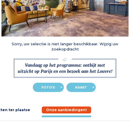
Sorry, uw selectie is niet langer beschikbaar. Wijzig uw
zoekopdracht
Vandaag op het programma: ontbijt met
uitzicht op Parijs en een bezoek aan het Louvre!
FOTO'S
KAART
iten ter plaatse
Onze aanbiedingen!