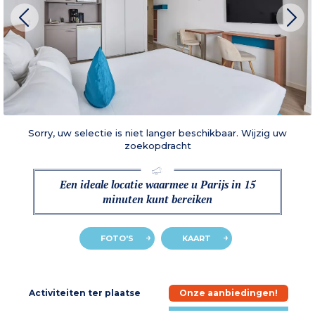
Sorry, uw selectie is niet langer beschikbaar. Wijzig uw
zoekopdracht
Een ideale locatie waarmee u Parijs in 15
minuten kunt bereiken
FOTO'S
KAART
e
Activiteiten ter plaatse
Onze aanbiedingen!