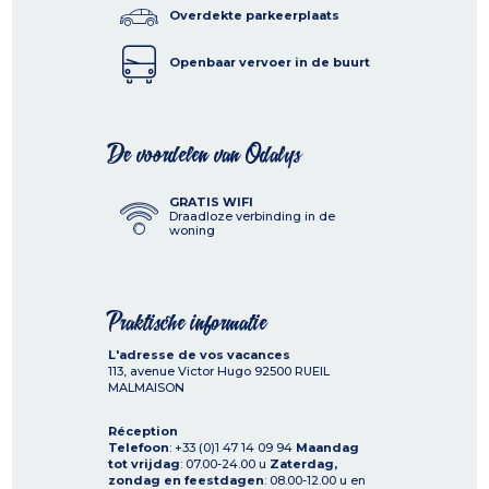
Overdekte parkeerplaats
Openbaar vervoer in de buurt
De voordelen van Odalys
GRATIS WIFI
Draadloze verbinding in de
woning
Praktische informatie
L'adresse de vos vacances
113, avenue Victor Hugo
92500
RUEIL
MALMAISON
Réception
Telefoon
: +33 (0)1 47 14 09 94
Maandag
tot vrijdag
: 07.00-24.00 u
Zaterdag,
zondag en feestdagen
: 08.00-12.00 u en