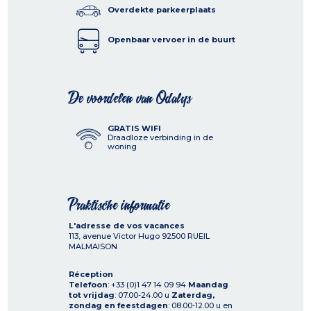
Overdekte parkeerplaats
Openbaar vervoer in de buurt
De voordelen van Odalys
GRATIS WIFI
Draadloze verbinding in de
woning
Praktische informatie
L'adresse de vos vacances
113, avenue Victor Hugo
92500
RUEIL
MALMAISON
Réception
Telefoon
: +33 (0)1 47 14 09 94
Maandag
tot vrijdag
: 07.00-24.00 u
Zaterdag,
zondag en feestdagen
: 08.00-12.00 u en