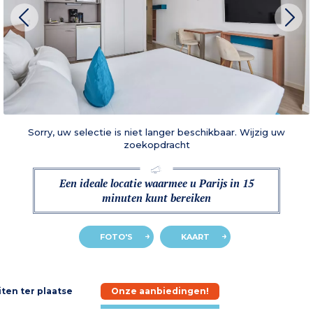
Sorry, uw selectie is niet langer beschikbaar. Wijzig uw
zoekopdracht
Een ideale locatie waarmee u Parijs in 15
minuten kunt bereiken
FOTO'S
KAART
iten ter plaatse
Onze aanbiedingen!