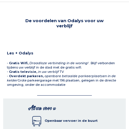
De voordelen van Odalys voor uw
verblijf
Les + Odalys
-
Gratis Wifi,
Draadloze verbinding in de woning!
. Blijf verbonden
tijdens uw verblijf in de stad met de gratis wifi.
-
Gratis televisie,
in uw verblijf
TV
-
Overdekt parkeren,
openbare betaalde parkeerplaatsen in de
kelder
Grote parkeergarage met 196 plaatsen, gelegen in de directe
omgeving, onder de accommodatie
Alleen voor u
Openbaar vervoer in de buurt