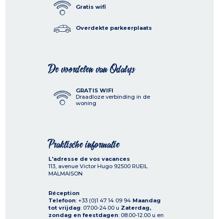
Gratis wifi
Overdekte parkeerplaats
De voordelen van Odalys
GRATIS WIFI
Draadloze verbinding in de
woning
Praktische informatie
L'adresse de vos vacances
113, avenue Victor Hugo
92500
RUEIL
MALMAISON
Réception
Telefoon
: +33 (0)1 47 14 09 94
Maandag
tot vrijdag
: 07.00-24.00 u
Zaterdag,
zondag en feestdagen
: 08.00-12.00 u en