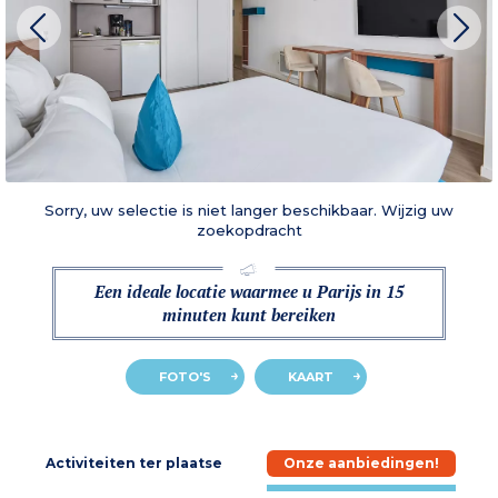
Sorry, uw selectie is niet langer beschikbaar. Wijzig uw
zoekopdracht
Een ideale locatie waarmee u Parijs in 15
minuten kunt bereiken
FOTO'S
KAART
e
Activiteiten ter plaatse
Onze aanbiedingen!