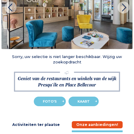
Sorry, uw selectie is niet langer beschikbaar. Wijzig uw
zoekopdracht
Geniet van de restaurants en winkels van de wijk
Presqu'île en Place Bellecour
FOTO'S
KAART
e
Activiteiten ter plaatse
Onze aanbiedingen!