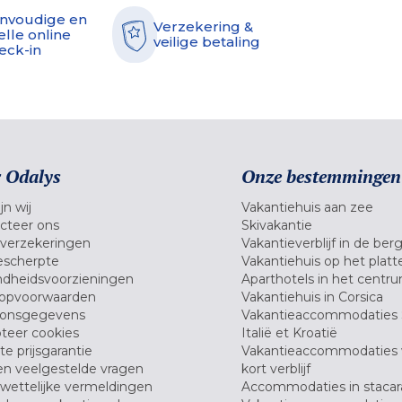
nvoudige en
Verzekering &
elle online
veilige betaling
eck-in
 Odalys
Onze bestemmingen
jn wij
Vakantiehuis aan zee
cteer ons
Skivakantie
verzekeringen
Vakantieverblijf in de ber
scherpte
Vakantiehuis op het platt
dheidsvoorzieningen
Aparthotels in het centr
opvoorwaarden
Vakantiehuis in Corsica
oonsgegevens
Vakantieaccommodaties 
teer cookies
Italië et Kroatië
e prijsgarantie
Vakantieaccommodaties
en veelgestelde vragen
kort verblijf
wettelijke vermeldingen
Accommodaties in stacar