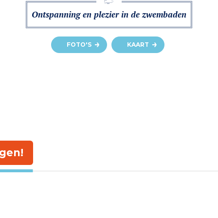
Ontspanning en plezier in de zwembaden
FOTO'S
KAART
gen!