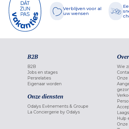
Ee
Verblijven voor al
sn
uw wensen
ch
B2B
Over
B2B
Wie zi
Jobs en stages
Conta
Persrelaties
Onze 
Eigenaar worden
Aange
gezon
Onze diensten
Verko
Pers
Odalys Evènements & Groupe
Accep
La Conciergerie by Odalys
Laagst
Hulp 
Onze 