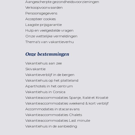
Aangescherpte gezondheidsvoorzieningen
Verkoopvoorwaarden
Persoonsgegevens
Accepteer cookies
Laagste prijsgarantie
Hulp en veelgestelde vragen
Onze wettelijke vermeldingen
Thema's van vakantieverhu
Onze bestemmingen
Vakantiehuis aan zee
Skivakantie
Vakantieverblijf in de bergen
Vakantiehuis op het platteland
Aparthotels in het centrum
Vakantiehuis in Corsica
Vakantieaccommodaties Spanje, Italië et Kroatië
Vakantieaccommodaties weekend & kort verblijf
Accommodaties in stacaravans
Vakantieaccommodaties Chalets
Vakantieaccommodaties Last minute
Vakantiehuis in de aanbieding