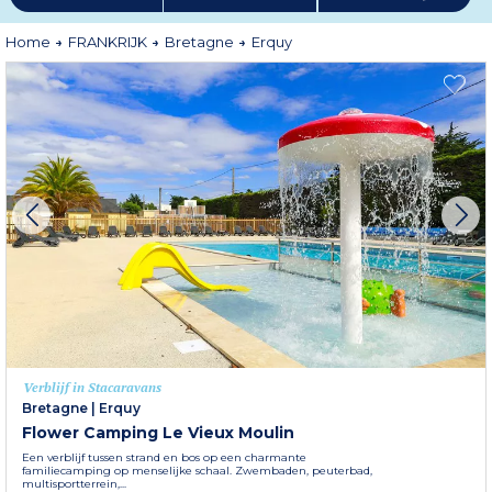
ontdekken.
Home
FRANKRIJK
Bretagne
Erquy
Verblijf in Stacaravans
Bretagne
|
Erquy
Flower Camping Le Vieux Moulin
Een verblijf tussen strand en bos op een charmante
familiecamping op menselijke schaal. Zwembaden, peuterbad,
multisportterrein,...