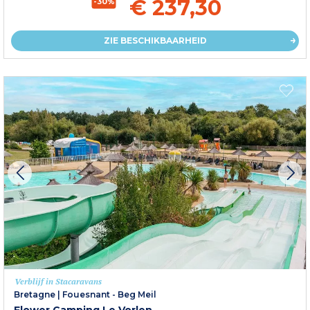
€ 237,30
-30%
ZIE BESCHIKBAARHEID
Verblijf in Stacaravans
Bretagne
|
Fouesnant - Beg Meil
Flower Camping Le Vorlen