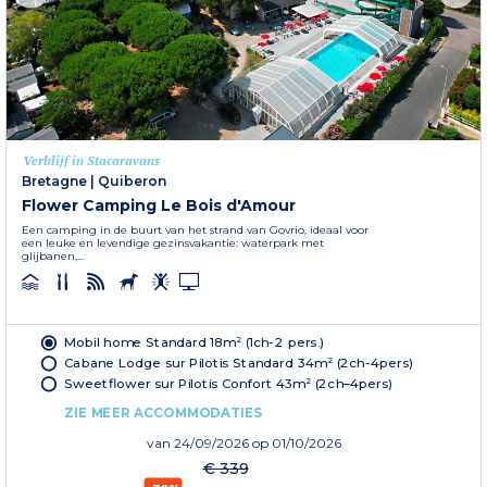
Verblijf in Stacaravans
Bretagne
|
Quiberon
Flower Camping Le Bois d'Amour
Een camping in de buurt van het strand van Govrio, ideaal voor
een leuke en levendige gezinsvakantie: waterpark met
glijbanen,...
Mobil home Standard 18m² (1ch-2 pers.)
Cabane Lodge sur Pilotis Standard 34m² (2ch-4pers)
Sweetflower sur Pilotis Confort 43m² (2ch–4pers)
ZIE MEER ACCOMMODATIES
van
24/09/2026
op 01/10/2026
€ 339