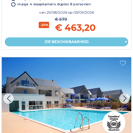
Huisje 4 slaapkamers duplex 8 personen
van
29/08/2026
op 05/09/2026
€ 579
€ 463,20
-20%
ZIE BESCHIKBAARHEID