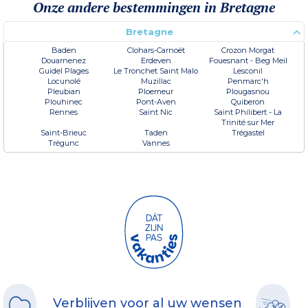
Onze andere bestemmingen in Bretagne
Bretagne
Baden
Clohars-Carnoët
Crozon Morgat
Douarnenez
Erdeven
Fouesnant - Beg Meil
Guidel Plages
Le Tronchet Saint Malo
Lesconil
Locunolé
Muzillac
Penmarc'h
Pleubian
Ploemeur
Plougasnou
Plouhinec
Pont-Aven
Quiberon
Rennes
Saint Nic
Saint Philibert - La
Trinité sur Mer
Saint-Brieuc
Taden
Trégastel
Trégunc
Vannes
Verblijven voor al uw wensen