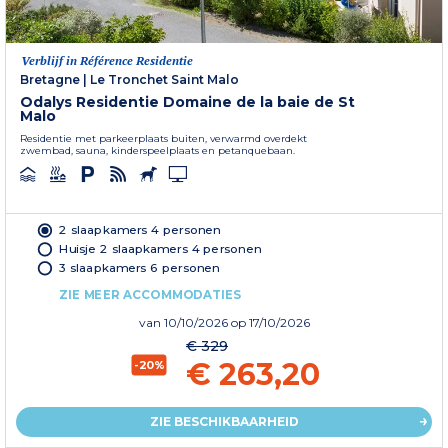
Verblijf in Référence Residentie
Bretagne
|
Le Tronchet Saint Malo
Odalys Residentie Domaine de la baie de St
Malo
Residentie met parkeerplaats buiten, verwarmd overdekt
zwembad, sauna, kinderspeelplaats en petanquebaan.
2 slaapkamers 4 personen
Huisje 2 slaapkamers 4 personen
3 slaapkamers 6 personen
ZIE MEER ACCOMMODATIES
van
10/10/2026
op 17/10/2026
€ 329
€ 263,20
-20%
ZIE BESCHIKBAARHEID