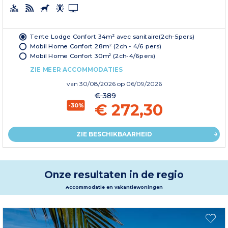
Tente Lodge Confort 34m² avec sanitaire(2ch-5pers)
Mobil Home Confort 28m² (2ch - 4/6 pers)
Mobil Home Confort 30m² (2ch-4/6pers)
ZIE MEER ACCOMMODATIES
van
30/08/2026
op 06/09/2026
€ 389
€ 272,30
-30%
ZIE BESCHIKBAARHEID
Onze resultaten in de regio
Accommodatie en vakantiewoningen