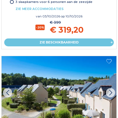
3 slaapkamers voor 6 personen aan de zeezijde
ZIE MEER ACCOMMODATIES
van
03/10/2026
op 10/10/2026
€ 399
€ 319,20
-20%
ZIE BESCHIKBAARHEID