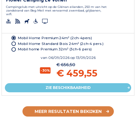
Campingclub met uitzicht op de Glénan eilanden, 250 m van het
zandstrand van Beg Meil met verwarmd zwembad, glijbanen,
wifi.
Mobil Home Premium 24m² (2ch-4pers)
Mobil Home Standard Bois 24m² (2ch-4 pers.)
Mobil home Premium 32m² (3ch-6 pers)
van
06/09/2026
op 13/09/2026
€ 656,50
€ 459,55
-30%
ZIE BESCHIKBAARHEID
MEER RESULTATEN BEKIJKEN