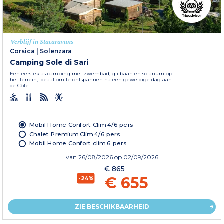
Verblijf in Stacaravans
Corsica
|
Solenzara
Camping Sole di Sari
Een eersteklas camping met zwembad, glijbaan en solarium op
het terrein, ideaal om te ontspannen na een geweldige dag aan
de Côte...
Mobil Home Confort Clim 4/6 pers
Chalet Premium Clim 4/6 pers
Mobil Home Confort clim 6 pers.
van
26/08/2026
op 02/09/2026
€ 865
€ 655
-24%
ZIE BESCHIKBAARHEID