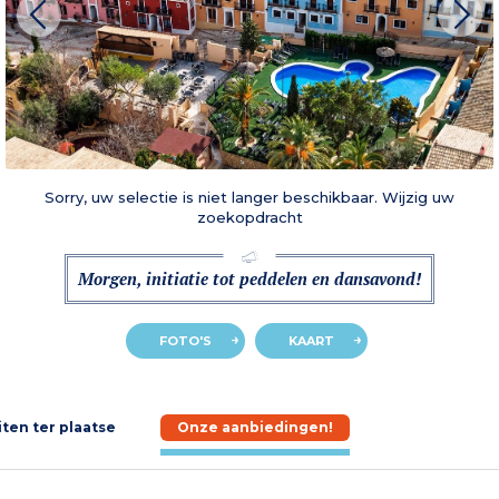
Sorry, uw selectie is niet langer beschikbaar. Wijzig uw
zoekopdracht
Morgen, initiatie tot peddelen en dansavond!
FOTO'S
KAART
iten ter plaatse
Onze aanbiedingen!