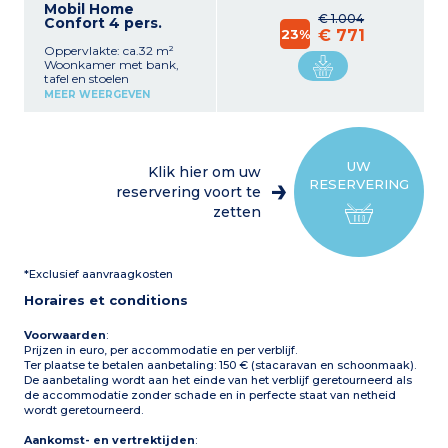
Mobil Home
€ 1.004
Confort 4 pers.
23%
€ 771
Oppervlakte: ca.32 m²
Woonkamer met bank,
tafel en stoelen
Kitchenette uitgerust met
MEER WEERGEVEN
koelkast met vriezer,
gaskookplaat, magnetron,
elektrisch
koffiezetapparaat (filter),
waterkoker
UW
Klik hier om uw
1 slaapkamer met 1
RESERVERING
tweepersoonsbed (140 x
reservering voort te
190 cm)
zetten
1 slaapkamer met 2
eenpersoonsbedden (80 x
190 cm)
Badkamer met douche en
*Exclusief aanvraagkosten
wastafel
Apart toilet
Horaires et conditions
Terras (6 m²) gedeeltelijk of
volledig overdekt, met
tuinmeubelen, barbecue of
Voorwaarden
:
plancha (afhankelijk van
Prijzen in euro, per accommodatie en per verblijf.
beschikbaarheid)
Ter plaatse te betalen aanbetaling: 150 € (stacaravan en schoonmaak).
De aanbetaling wordt aan het einde van het verblijf geretourneerd als
de accommodatie zonder schade en in perfecte staat van netheid
wordt geretourneerd.
Aankomst- en vertrektijden
: