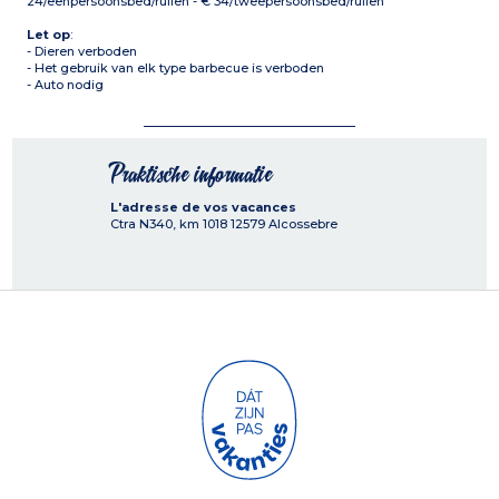
24/eenpersoonsbed/ruilen - € 34/tweepersoonsbed/ruilen
Let op
:
- Dieren verboden
- Het gebruik van elk type barbecue is verboden
- Auto nodig
Praktische informatie
L'adresse de vos vacances
Ctra N340, km 1018
12579
Alcossebre