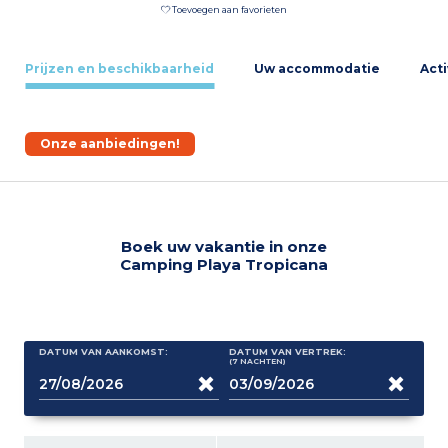
Toevoegen aan favorieten
Prijzen en beschikbaarheid
Uw accommodatie
Acti
Onze aanbiedingen!
Boek uw vakantie in onze
Camping Playa Tropicana
DATUM VAN AANKOMST:
DATUM VAN VERTREK:
(7
NACHTEN
)