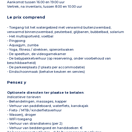
Aankomst tussen 16.00 en 19.00 uur
Vertrek, na inventaris, tussen 8.00 en 10.00 uur
Le prix comprend
- Toegang tot het watergebied met verwarmd buitenzwembad,
verwarmd binnenzwembad, peuterbad, glijbanen, bubbelbad, solarium
- Het multisportveld, voetbal
- Pingpong
- Aquagym, zumba
- Yoga, fitness / strekken, spierontwaken
- De speeltuin, de videogamekamer
- De babypakketverhuur (op reservering, onder voorbehoud van
beschikbaarheid)
- De parkeerplaats (1 plaats per accommodatie)
- Eindschoonmaak (behalve keuken en servies)
Pensez y
Optionele diensten ter plaatse te betalen
:
Indicatieve tarieven
- Behandelingen, massages, kapper
- Verhuur van paddleboard, waterfiets, kanokajak
- Fiets- / MTB / kinderfietsverhuur
- Wasserij, droger
- WIFI-toegang
- Verhuur van strandlakens (per 2)
- Verhuur van beddengoed en handdoeken: €