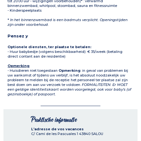
tot 20.00 uur - wijzigingen voorbehouden)* : verwarmd
binnenzwembad, whirlpool, stoombad, sauna en fitnessruimte
- Kinderspeelplaats
*
In het binnenzwembad is een badmuts verplicht. Openingstijden
zijn onder voorbehoud.
Pensez y
Optionele diensten, ter plaatse te betalen:
- Huur babybedje (volgens beschikbaarheid): € 35/week (betaling
direct contant aan de residentie)
Opmerking
- Huisdieren niet toegestaan
Opmerking
: in geval van problemen bij
uw aankomst of tijdens uw verblijf, is het absoluut noodzakelijk uw
probleem te melden bij de receptie: het personeel ter plaatse zal zijn
best doen om aan uw verzoek te voldoen.
FORMALITEITEN: Er MOET
een geldige identiteitskaart worden voorgelegd, ook voor baby's (of
gezinsboekje) of paspoort.
Praktische informatie
L'adresse de vos vacances
C/ Camí de les Pascuales 1
43840
SALOU