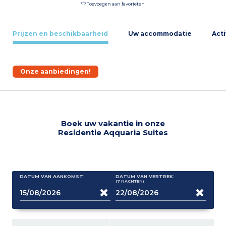
Toevoegen aan favorieten
Prijzen en beschikbaarheid
Uw accommodatie
Acti
Onze aanbiedingen!
Boek uw vakantie in onze
Residentie Aqquaria Suites
DATUM VAN AANKOMST:
DATUM VAN VERTREK:
(7
NACHTEN
)