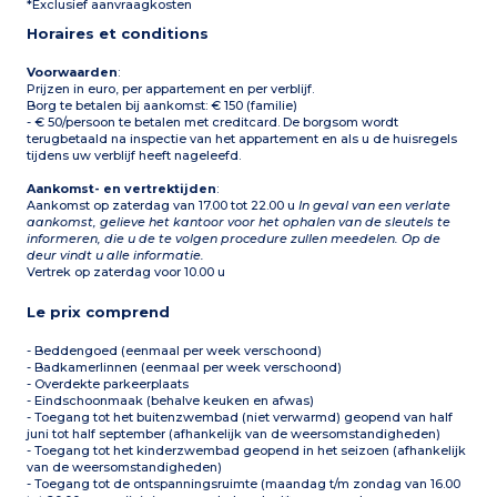
*Exclusief aanvraagkosten
1 slaapkamer met 2
eenpersoonsbedden
Horaires et conditions
Badkamer en wc
Terras of balkon met
tuinmeubelen
Voorwaarden
:
Prijzen in euro, per appartement en per verblijf.
Borg te betalen bij aankomst: € 150 (familie)
- € 50/persoon te betalen met creditcard. De borgsom wordt
terugbetaald na inspectie van het appartement en als u de huisregels
tijdens uw verblijf heeft nageleefd.
Aankomst- en vertrektijden
:
Aankomst op zaterdag van 17.00 tot 22.00 u
In geval van een verlate
aankomst, gelieve het kantoor voor het ophalen van de sleutels te
informeren, die u de te volgen procedure zullen meedelen. Op de
deur vindt u alle informatie.
Vertrek op zaterdag voor 10.00 u
Le prix comprend
- Beddengoed (eenmaal per week verschoond)
- Badkamerlinnen (eenmaal per week verschoond)
- Overdekte parkeerplaats
- Eindschoonmaak (behalve keuken en afwas)
- Toegang tot het buitenzwembad (niet verwarmd) geopend van half
juni tot half september (afhankelijk van de weersomstandigheden)
- Toegang tot het kinderzwembad geopend in het seizoen (afhankelijk
van de weersomstandigheden)
- Toegang tot de ontspanningsruimte (maandag t/m zondag van 16.00