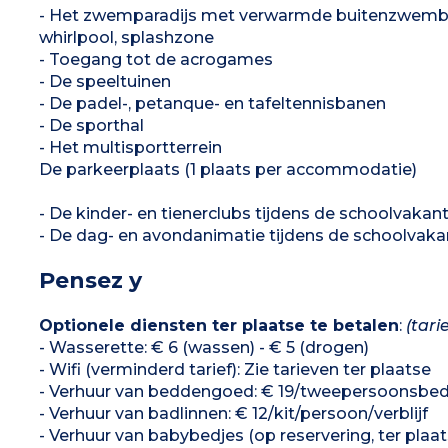
- Het zwemparadijs met verwarmde buitenzwemba
whirlpool, splashzone
- Toegang tot de acrogames
- De speeltuinen
- De padel-, petanque- en tafeltennisbanen
- De sporthal
- Het multisportterrein
De parkeerplaats (1 plaats per accommodatie)
- De kinder- en tienerclubs tijdens de schoolvakan
- De dag- en avondanimatie tijdens de schoolvaka
Pensez y
Optionele diensten ter plaatse te betalen
:
(tari
- Wasserette: € 6 (wassen) - € 5 (drogen)
- Wifi (verminderd tarief): Zie tarieven ter plaatse
- Verhuur van beddengoed: € 19/tweepersoonsbed
- Verhuur van badlinnen: € 12/kit/persoon/verblijf
- Verhuur van babybedjes (op reservering, ter plaat