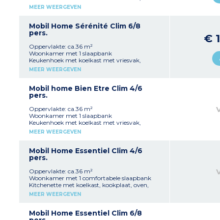
fornuis, oven, magnetron, waterkoker,
MEER WEERGEVEN
koffiezetapparaat en broodrooster
3 slaapkamers
Doucheruimte
Mobil Home Sérénité Clim 6/8
Aparte wc
pers.
€ 
Terras met buitenverlichting
Airconditioning
Oppervlakte: ca.36 m²
Woonkamer met 1 slaapbank
Keukenhoek met koelkast met vriesvak,
fornuis, oven, magnetron, waterkoker,
MEER WEERGEVEN
koffiezetapparaat en broodrooster
3 slaapkamers
1 doucheruimte
Mobil home Bien Etre Clim 4/6
1 doucheruimte met WC
pers.
1 Aparte wc
Terras met buitenverlichting
Oppervlakte: ca.36 m²
Airconditioning
Woonkamer met 1 slaapbank
Keukenhoek met koelkast met vriesvak,
fornuis, oven, magnetron, waterkoker,
MEER WEERGEVEN
koffiezetapparaat en broodrooster
2 slaapkamers
Doucheruimte
Mobil Home Essentiel Clim 4/6
Aparte wc
pers.
Terras met buitenverlichting
Airconditioning
Oppervlakte: ca.36 m²
Woonkamer met 1 comfortabele slaapbank
Kitchenette met koelkast, kookplaat, oven,
magnetron, waterkoker, koffiezetapparaat,
MEER WEERGEVEN
broodrooster, borden en keukenapparatuur
1 slaapkamer met 1 tweepersoonsbed (140x190)
1 slaapkamer met 2 eenpersoonsbedden
Mobil Home Essentiel Clim 6/8
(80x190)
pers.