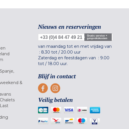
Nieuws en reserveringen
Gratis service +
+33 (0)4 84 47 49 21
gesprekskosten
van maandag tot en met vrijdag van
gen
:
8.30 tot
/
20.00 uur
eland
Zaterdag en feestdagen van :
9.00
um
tot
/
18.00 uur.
Spanje,
Blijf in contact
 weekend &
avans
Veilig betalen
Chalets
Last
ding