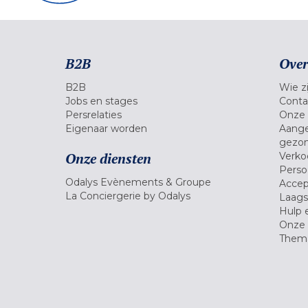
B2B
Over
B2B
Wie zi
Jobs en stages
Conta
Persrelaties
Onze 
Eigenaar worden
Aange
gezon
Onze diensten
Verko
Pers
Odalys Evènements & Groupe
Accep
La Conciergerie by Odalys
Laagst
Hulp 
Onze 
Thema