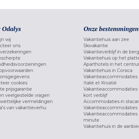
 Odalys
Onze bestemmingen
jn wij
Vakantiehuis aan zee
cteer ons
Skivakantie
verzekeringen
Vakantieverblijf in de ber
scherpte
Vakantiehuis op het platt
dheidsvoorzieningen
Aparthotels in het centr
opvoorwaarden
Vakantiehuis in Corsica
oonsgegevens
Vakantieaccommodaties 
teer cookies
Italië et Kroatië
e prijsgarantie
Vakantieaccommodaties
en veelgestelde vragen
kort verblijf
wettelijke vermeldingen
Accommodaties in stacar
's van vakantieverhu
Vakantieaccommodaties 
Vakantieaccommodaties 
minute
Vakantiehuis in de aanbie