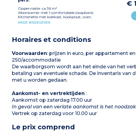
€ 
Badkamer met douche en wastafel
Apart toilet
Oppervlakte: ca.36 m²
Terras met tafel, stoelen, parasol en
Woonkamer met 1 comfortabele slaapbank
buitenverlichting
Kitchenette met koelkast, kookplaat, oven,
Airconditioning
magnetron, waterkoker, koffiezetapparaat,
MEER WEERGEVEN
broodrooster, borden en keukenapparatuur
1 slaapkamer met tweepersoonsbed (140x190)
2 slaapkamers met 2 eenpersoonsbedden
Horaires et conditions
(80x190)
1 badkamer met wastafel en douche
Apart toilet
Terras met tafel, stoelen, parasol en
Voorwaarden
: prijzen in euro, per appartement en
buitenverlichting
250/accommodatie
Airconditioning
De waarborgsom wordt aan het einde van het verbli
betaling van eventuele schade. De inventaris van d
met u worden gedaan.
Aankomst- en vertrektijden
:
Aankomst op zaterdag 17.00 uur
In geval van een verlate aankomst is het noodzak
Vertrek op zaterdag voor 10.00 uur
Le prix comprend