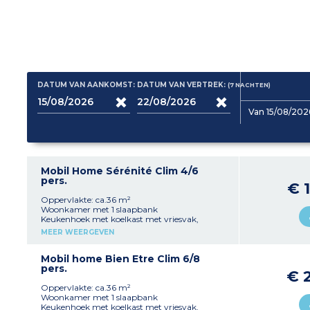
DATUM VAN AANKOMST:
DATUM VAN VERTREK:
(7
NACHTEN
)
Van 15/08/202
Mobil Home Sérénité Clim 4/6
pers.
€ 
Oppervlakte: ca.36 m²
Woonkamer met 1 slaapbank
Keukenhoek met koelkast met vriesvak,
fornuis, oven, magnetron, waterkoker,
MEER WEERGEVEN
koffiezetapparaat en broodrooster
1 slaapkamer met 1 tweepersoonsbed
1 slaapkamer met 2 eenpersoonsbedden
Mobil home Bien Etre Clim 6/8
1 doucheruimte
pers.
€ 
1 doucheruimte met WC
1 Aparte wc
Oppervlakte: ca.36 m²
Terras met tuinmeubelen, buitenverlichting
Woonkamer met 1 slaapbank
Airconditioning
Keukenhoek met koelkast met vriesvak,