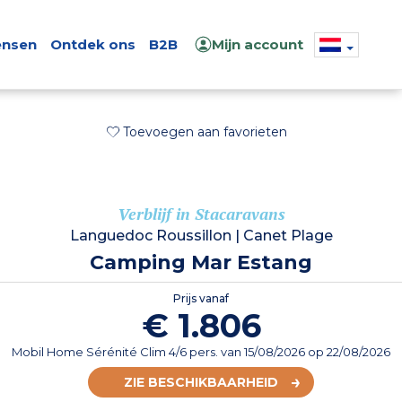
nsen
Ontdek ons
B2B
Mijn account
Toevoegen aan favorieten
Verblijf in Stacaravans
Languedoc Roussillon
|
Canet Plage
Camping Mar Estang
Prijs vanaf
€ 1.806
Mobil Home Sérénité Clim 4/6 pers.
van
15/08/2026
op 22/08/2026
ZIE BESCHIKBAARHEID