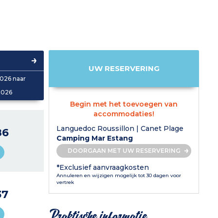
UW RESERVERING
026 naar
2026
Begin met het toevoegen van
accommodaties!
Languedoc Roussillon | Canet Plage
86
Camping Mar Estang
DOORGAAN MET UW RESERVERING
*Exclusief aanvraagkosten
Annuleren en wijzigen mogelijk tot 30 dagen voor
vertrek
37
Praktische informatie