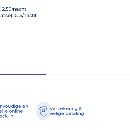
€ 2,50/nacht
atse): € 3/nacht
nvoudige en
Verzekering &
elle online
veilige betaling
eck-in