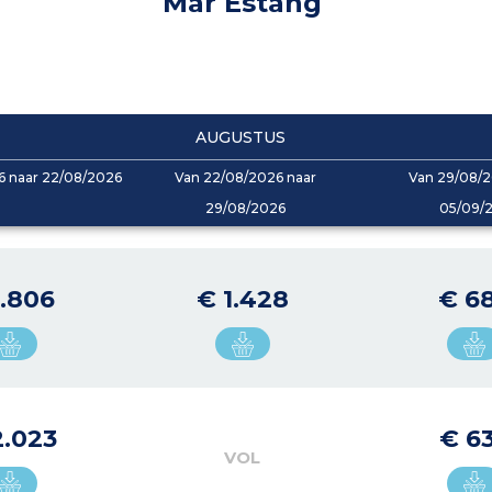
Mar Estang
AUGUSTUS
6 naar 22/08/2026
Van 22/08/2026 naar
Van 29/08/2
29/08/2026
05/09/
1.806
€ 1.428
€ 6
2.023
€ 6
VOL