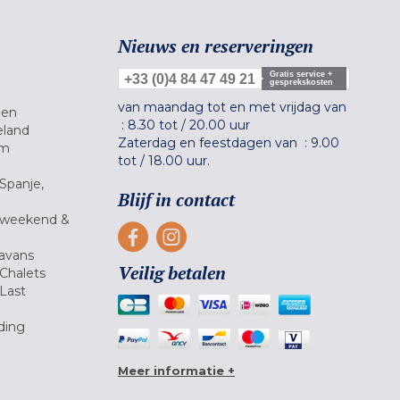
Nieuws en reserveringen
Gratis service +
+33 (0)4 84 47 49 21
gesprekskosten
van maandag tot en met vrijdag van
gen
:
8.30 tot
/
20.00 uur
eland
Zaterdag en feestdagen van :
9.00
um
tot
/
18.00 uur.
Spanje,
Blijf in contact
 weekend &
avans
Veilig betalen
Chalets
Last
ding
Meer informatie +