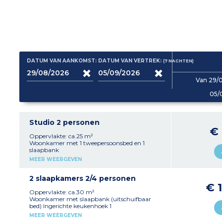
DATUM VAN AANKOMST:
DATUM VAN VERTREK:
(7
NACHTEN
)
Van 29/
05/
Studio 2 personen
€
Oppervlakte: ca.25 m²
Woonkamer met 1 tweepersoonsbed en 1
slaapbank
Uitgeruste keuken
MEER WEERGEVEN
Badkamer, toilet
Uitgerust balkon
Gelegen op de 1e verdieping of begane grond
2 slaapkamers 2/4 personen
€ 
Oppervlakte: ca.30 m²
Woonkamer met slaapbank (uitschuifbaar
bed) Ingerichte keukenhoek 1
tweepersoonskamer Gelegen op de begane
MEER WEERGEVEN
grond, met een eigen veranda 1 doucheruimte