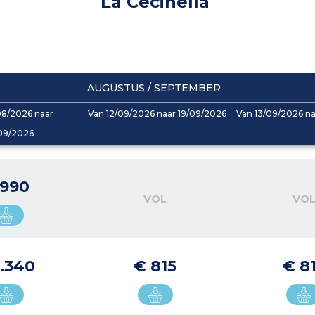
La Cecinella
AUGUSTUS / SEPTEMBER
08/2026 naar
Van 12/09/2026 naar 19/09/2026
Van 13/09/2026 n
09/2026
 990
VOL
VO
1.340
€ 815
€ 8