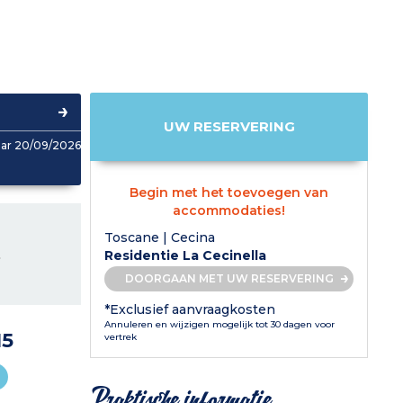
UW RESERVERING
aar 20/09/2026
Begin met het toevoegen van
accommodaties!
Toscane | Cecina
L
Residentie La Cecinella
DOORGAAN MET UW RESERVERING
*Exclusief aanvraagkosten
Annuleren en wijzigen mogelijk tot 30 dagen voor
15
vertrek
Praktische informatie