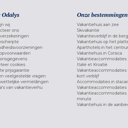
 Odalys
Onze bestemmingen
jn wij
Vakantiehuis aan zee
cteer ons
Skivakantie
verzekeringen
Vakantieverblijf in de ber
scherpte
Vakantiehuis op het platt
dheidsvoorzieningen
Aparthotels in het centr
opvoorwaarden
Vakantiehuis in Corsica
oonsgegevens
Vakantieaccommodaties 
teer cookies
Italië et Kroatië
e prijsgarantie
Vakantieaccommodaties
en veelgestelde vragen
kort verblijf
wettelijke vermeldingen
Accommodaties in stacar
's van vakantieverhu
Vakantieaccommodaties 
Vakantieaccommodaties 
minute
Vakantiehuis in de aanbie