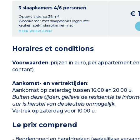
met wc
3 slaapkamers 4/6 personen
€ 
Oppervlakte: ca.36 m²
Woonkamer met slaapbank Uitgeruste
keukenhoek 1 slaapkamer met
tweepersoonsbed 1 slaapkamer met twee
MEER WEERGEVEN
eenpersoonsbedden Gelegen op de begane
grond, met een eigen veranda 1 doucheruimte
met wc
Horaires et conditions
Voorwaarden
: prijzen in euro, per appartement en 
contant)
Aankomst- en vertrektijden
:
Aankomst op zaterdag tussen 16.00 en 20.00 u.
Buiten deze tijden, gelieve de residentie te inform
uur is herstel van de sleutels onmogelijk.
Vertrek op zaterdag voor 10.00 u.
Le prix comprend
- Beddengoed en handdoeken (wekelijkse vervang