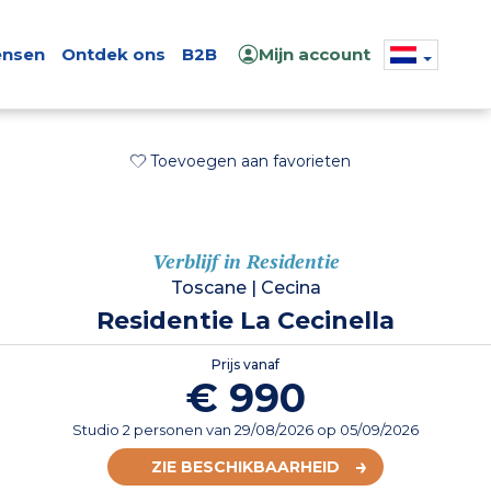
nsen
Ontdek ons
B2B
Mijn account
Toevoegen aan favorieten
Verblijf in Residentie
Toscane
|
Cecina
Residentie La Cecinella
Prijs vanaf
€ 990
Studio 2 personen
van
29/08/2026
op 05/09/2026
ZIE BESCHIKBAARHEID