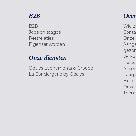
B2B
Over
B2B
Wie zi
Jobs en stages
Conta
Persrelaties
Onze 
Eigenaar worden
Aange
gezon
Onze diensten
Verko
Pers
Odalys Evènements & Groupe
Accep
La Conciergerie by Odalys
Laagst
Hulp 
Onze 
Thema