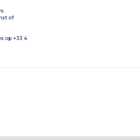
ys
mst of
es op +33 4