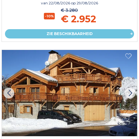
van
22/08/2026
op 29/08/2026
€ 3.280
€ 2.952
-10%
ZIE BESCHIKBAARHEID