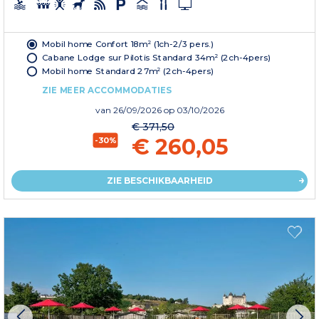
Mobil home Confort 18m² (1ch-2/3 pers.)
Cabane Lodge sur Pilotis Standard 34m² (2ch-4pers)
Mobil home Standard 27m² (2ch-4pers)
ZIE MEER ACCOMMODATIES
van
26/09/2026
op 03/10/2026
€ 371,50
€ 260,05
-30%
ZIE BESCHIKBAARHEID