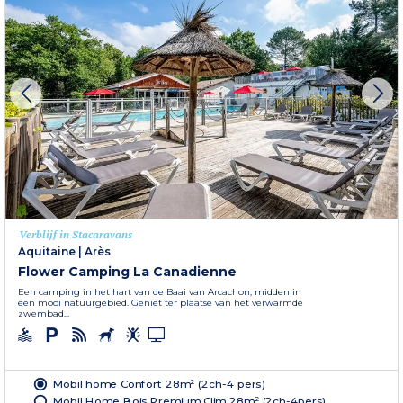
Verblijf in Stacaravans
Aquitaine
|
Arès
Flower Camping La Canadienne
Een camping in het hart van de Baai van Arcachon, midden in
een mooi natuurgebied. Geniet ter plaatse van het verwarmde
zwembad...
Mobil home Confort 28m² (2ch-4 pers)
Mobil Home Bois Premium Clim 28m² (2ch-4pers)