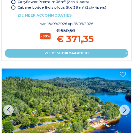
Cosyflower Premium 38m² (2ch-4 pers)
Cabane Lodge Bois pilotis Std 38 m² (2ch-4pers)
ZIE MEER ACCOMMODATIES
van
18/09/2026
op 25/09/2026
€ 530,50
€ 371,35
-30%
ZIE BESCHIKBAARHEID