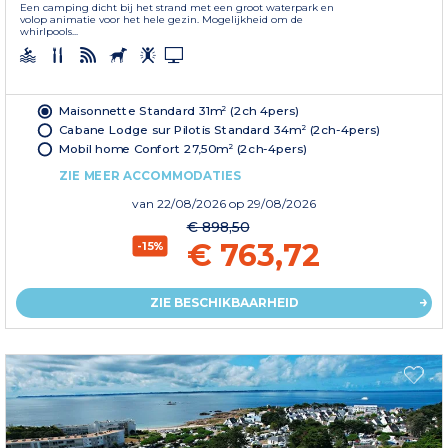
Een camping dicht bij het strand met een groot waterpark en
volop animatie voor het hele gezin. Mogelijkheid om de
whirlpools...
Maisonnette Standard 31m² (2ch 4pers)
Cabane Lodge sur Pilotis Standard 34m² (2ch-4pers)
Mobil home Confort 27,50m² (2ch-4pers)
ZIE MEER ACCOMMODATIES
van
22/08/2026
op 29/08/2026
€ 898,50
€ 763,72
-15%
ZIE BESCHIKBAARHEID