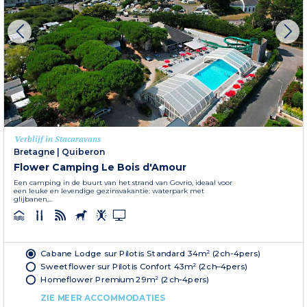
Verblijf in Stacaravans
Bretagne
|
Quiberon
Flower Camping Le Bois d'Amour
Een camping in de buurt van het strand van Govrio, ideaal voor
een leuke en levendige gezinsvakantie: waterpark met
glijbanen,...
Cabane Lodge sur Pilotis Standard 34m² (2ch-4pers)
Sweetflower sur Pilotis Confort 43m² (2ch–4pers)
Homeflower Premium 29m² (2ch-4pers)
ZIE MEER ACCOMMODATIES