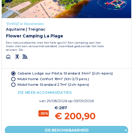
Verblijf in Stacaravans
Aquitaine
|
Treignac
Flower Camping La Plage
Een natuurvakantie met het hele gezin! Een camping aan het
meer met een verwarmd overdekt zwembad gedurende het hele
seizoen. De...
Cabane Lodge sur Pilotis Standard 34m² (2ch-4pers)
Mobil home Confort 18m² (1ch-2/3 pers.)
Mobil home Standard 27m² (2ch-4pers)
ZIE MEER ACCOMMODATIES
van
29/08/2026
op 05/09/2026
€ 287
€ 200,90
-30%
ZIE BESCHIKBAARHEID