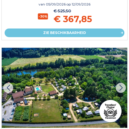
van
05/09/2026
op 12/09/2026
€ 525,50
€ 367,85
-30%
ZIE BESCHIKBAARHEID