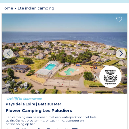
- Minder wachten om te genieten van de omliggende activiteiten
- En het beste van alles is dat je kunt vertrekken als iedereen naar huis is - dat
Home
Ete indien camping
is de ultieme klasse!
Kortom: meer rust! Als je overtuigd bent, kies dan je bestemming en pak je
koffers voor het grote vertrek!
Verblijf in Stacaravans
Pays de la Loire
|
Batz sur Mer
Flower Camping Les Paludiers
Een camping aan de oceaan met een waterpark voor het hele
gezin. Op het programma: ontspanning, avontuur en
ontsnapping op het...