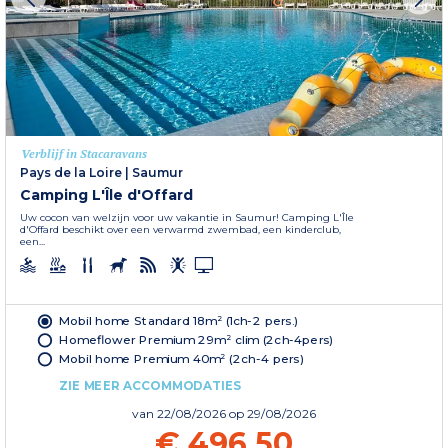
Verblijf in Stacaravans
Pays de la Loire
|
Saumur
Camping L'Île d'Offard
Uw cocon van welzijn voor uw vakantie in Saumur! Camping L'Île
d'Offard beschikt over een verwarmd zwembad, een kinderclub,
een...
Mobil home Standard 18m² (1ch-2 pers.)
Homeflower Premium 29m² clim (2ch-4pers)
Mobil home Premium 40m² (2ch-4 pers)
ZIE MEER ACCOMMODATIES
van
22/08/2026
op 29/08/2026
€ 496,50