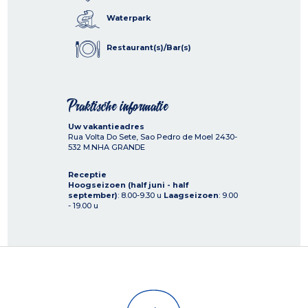
Waterpark
Restaurant(s)/Bar(s)
Praktische informatie
Uw vakantieadres
Rua Volta Do Sete, Sao Pedro de Moel
2430-
532
M.NHA GRANDE
Receptie
Hoogseizoen (half juni - half
september)
: 8.00-9.30 u
Laagseizoen
: 9.00
- 19.00 u