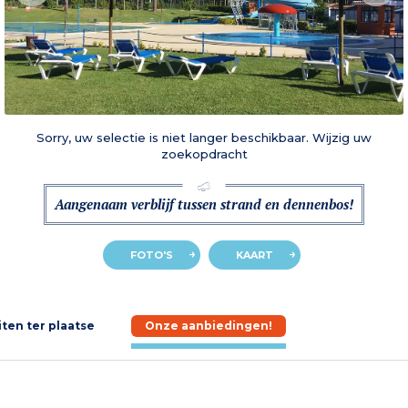
Sorry, uw selectie is niet langer beschikbaar. Wijzig uw
zoekopdracht
Aangenaam verblijf tussen strand en dennenbos!
FOTO'S
KAART
iten ter plaatse
Onze aanbiedingen!