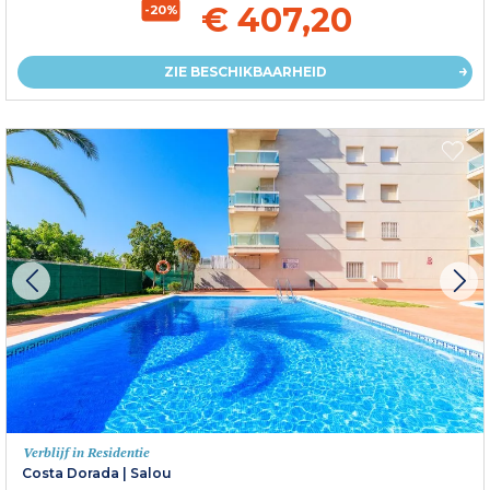
€ 407,20
-20%
ZIE BESCHIKBAARHEID
Verblijf in Residentie
Costa Dorada
|
Salou