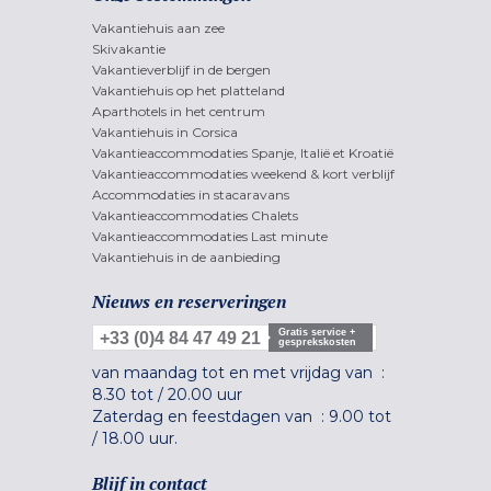
Vakantiehuis aan zee
Skivakantie
Vakantieverblijf in de bergen
Vakantiehuis op het platteland
Aparthotels in het centrum
Vakantiehuis in Corsica
Vakantieaccommodaties Spanje, Italië et Kroatië
Vakantieaccommodaties weekend & kort verblijf
Accommodaties in stacaravans
Vakantieaccommodaties Chalets
Vakantieaccommodaties Last minute
Vakantiehuis in de aanbieding
Nieuws en reserveringen
Gratis service +
+33 (0)4 84 47 49 21
gesprekskosten
van maandag tot en met vrijdag van :
8.30 tot
/
20.00 uur
Zaterdag en feestdagen van :
9.00 tot
/
18.00 uur.
Blijf in contact