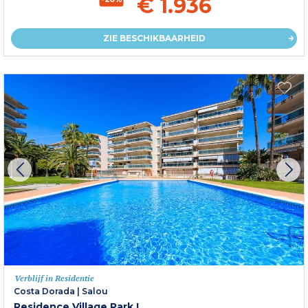
€ 1.936
ZIE BESCHIKBAARHEID
Verblijf in Residentie
Costa Dorada
|
Salou
Residence Village Park I