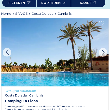
FILTEREN
SORTEREN
KAART
genieten van de Spaanse manier van leven, kunt u in Cambrils een
appartement.
Meer informatie
Home
SPANJE
Costa Dorada
Cambrils
Verblijf in Stacaravans
Costa Dorada
|
Cambrils
Camping La Llosa
Camping op 50 m van een zandstrand en 500 m van de haven van
Cambrils om te genieten van uw verblijf in Spanje!