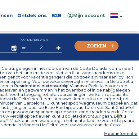
nsen
Ontdek ons
B2B
Mijn account
AANTAL PERSONEN
ZOEKEN
la Geltrù, gelegen in het noorden van de Costa Dorada, combineert
n van het land en de zee. Met zijn fijne zandstranden is deze
en genot voor vakantiegangers die op zoek zijn naar een idyllisch
n ontspanning. Voor uw vakantieverblijf in Vilanova i la Geltrù zet u
neer in
Residentieel buitenverblijf Vilanova Park
. Kies voor een
stacaravan en ga zwemmen in het zwembad of in de nabijgelegen
ast heeft u toegang tot alle voorzieningen: winkels, restaurants ...
anova i la Geltrù heeft een indrukwekkend cultureel erfgoed, op
 minuten van Barcelona. U kunt het spoorwegmuseum bezoeken, dat
r is bij jong en oud, de Espe Fair bij de vuurtoren van Sant Cristà²fol
 en gewoon ontspannen op de witte zandstranden van de Costa
uw verblijf op te fleuren kunt u op jetski avontuur gaan. Blijft u
land? Maak dan een wandeling in het achterland te voet of te paard!
identie in Vilanova i la Geltrù voor uw vakantie aan de Costa
Meer informatie