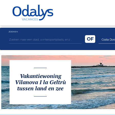
ZOEKEN
OF
Costa Dor
Vakantiewoning
Vilanova I la Geltrù
tussen land en zee