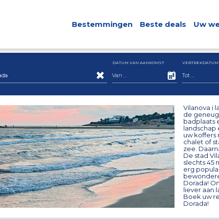
Bestemmingen
Beste deals
Uw we
DATUM VAN AANKOMST
VERTREKDATUM
ada
Vilanova i 
de geneugte
badplaats e
landschap e
uw koffers 
chalet of 
zee. Daarna
De stad Vil
slechts 45
erg populai
bewonderen
Dorada! Om 
liever aan 
Boek uw res
Dorada!