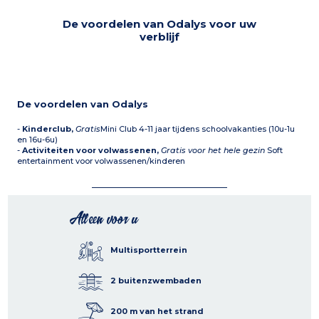
De voordelen van Odalys voor uw
verblijf
De voordelen van Odalys
-
Kinderclub,
Gratis
Mini Club 4-11 jaar tijdens schoolvakanties (10u-1u
en 16u-6u)
-
Activiteiten voor volwassenen,
Gratis voor het hele gezin
Soft
entertainment voor volwassenen/kinderen
Alleen voor u
Multisportterrein
2 buitenzwembaden
200 m van het strand