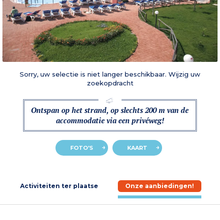
Sorry, uw selectie is niet langer beschikbaar. Wijzig uw
zoekopdracht
Ontspan op het strand, op slechts 200 m van de
accommodatie via een privéweg!
FOTO'S
KAART
e
Activiteiten ter plaatse
Onze aanbiedingen!