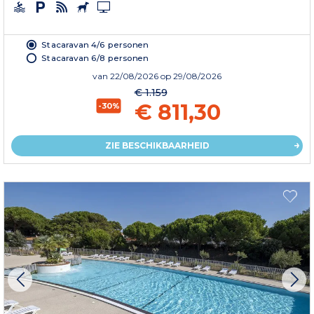
Stacaravan 4/6 personen
Stacaravan 6/8 personen
van
22/08/2026
op 29/08/2026
€ 1.159
€ 811,30
-30%
ZIE BESCHIKBAARHEID