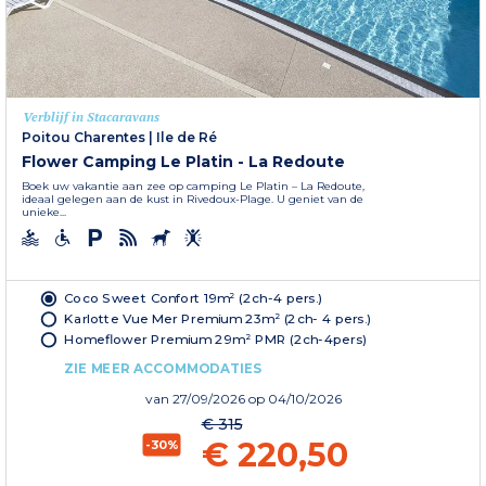
Verblijf in Stacaravans
Poitou Charentes
|
Ile de Ré
Flower Camping Le Platin - La Redoute
Boek uw vakantie aan zee op camping Le Platin – La Redoute,
ideaal gelegen aan de kust in Rivedoux-Plage. U geniet van de
unieke...
Coco Sweet Confort 19m² (2ch-4 pers.)
Karlotte Vue Mer Premium 23m² (2ch- 4 pers.)
Homeflower Premium 29m² PMR (2ch-4pers)
ZIE MEER ACCOMMODATIES
van
27/09/2026
op 04/10/2026
€ 315
€ 220,50
-30%