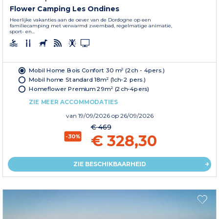
Flower Camping Les Ondines
Heerlijke vakanties aan de oever van de Dordogne op een
familiecamping met verwarmd zwembad, regelmatige animatie,
sport- en...
Mobil Home Bois Confort 30 m² (2ch - 4pers.)
Mobil home Standard 18m² (1ch-2 pers.)
Homeflower Premium 29m² (2ch-4pers)
ZIE MEER ACCOMMODATIES
van
19/09/2026
op 26/09/2026
€ 469
€ 328,30
-30%
ZIE BESCHIKBAARHEID