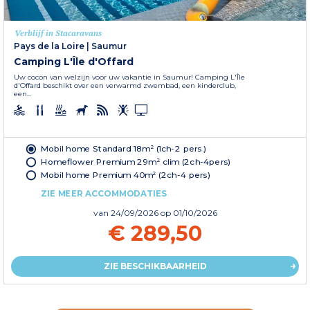
Verblijf in Stacaravans
Pays de la Loire
|
Saumur
Camping L'Île d'Offard
Uw cocon van welzijn voor uw vakantie in Saumur! Camping L'Île
d'Offard beschikt over een verwarmd zwembad, een kinderclub,
een...
Mobil home Standard 18m² (1ch-2 pers.)
Homeflower Premium 29m² clim (2ch-4pers)
Mobil home Premium 40m² (2ch-4 pers)
ZIE MEER ACCOMMODATIES
van
24/09/2026
op 01/10/2026
€ 289,50
ZIE BESCHIKBAARHEID