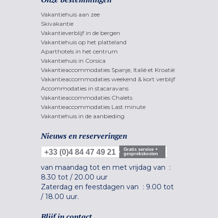
Vakantiehuis aan zee
Skivakantie
Vakantieverblijf in de bergen
Vakantiehuis op het platteland
Aparthotels in het centrum
Vakantiehuis in Corsica
Vakantieaccommodaties Spanje, Italië et Kroatië
Vakantieaccommodaties weekend & kort verblijf
Accommodaties in stacaravans
Vakantieaccommodaties Chalets
Vakantieaccommodaties Last minute
Vakantiehuis in de aanbieding
Nieuws en reserveringen
Gratis service +
+33 (0)4 84 47 49 21
gesprekskosten
van maandag tot en met vrijdag van :
8.30 tot
/
20.00 uur
Zaterdag en feestdagen van :
9.00 tot
/
18.00 uur.
Blijf in contact