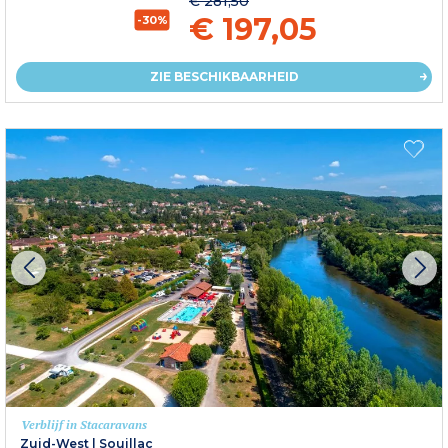
€ 281,50
€ 197,05
-30%
ZIE BESCHIKBAARHEID
Verblijf in Stacaravans
Zuid-West
|
Souillac