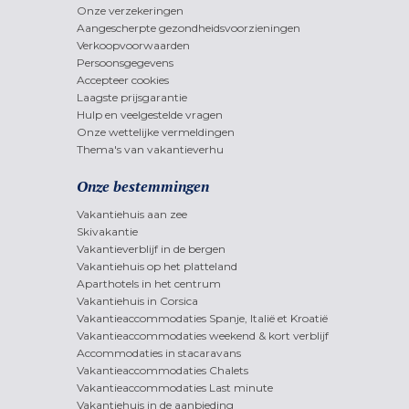
Onze verzekeringen
Aangescherpte gezondheidsvoorzieningen
Verkoopvoorwaarden
Persoonsgegevens
Accepteer cookies
Laagste prijsgarantie
Hulp en veelgestelde vragen
Onze wettelijke vermeldingen
Thema's van vakantieverhu
Onze bestemmingen
Vakantiehuis aan zee
Skivakantie
Vakantieverblijf in de bergen
Vakantiehuis op het platteland
Aparthotels in het centrum
Vakantiehuis in Corsica
Vakantieaccommodaties Spanje, Italië et Kroatië
Vakantieaccommodaties weekend & kort verblijf
Accommodaties in stacaravans
Vakantieaccommodaties Chalets
Vakantieaccommodaties Last minute
Vakantiehuis in de aanbieding