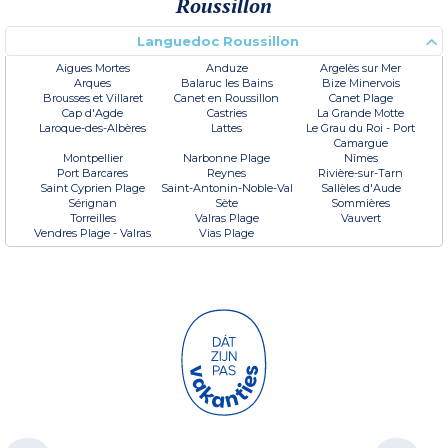
Roussillon
Languedoc Roussillon
Aigues Mortes
Anduze
Argelès sur Mer
Arques
Balaruc les Bains
Bize Minervois
Brousses et Villaret
Canet en Roussillon
Canet Plage
Cap d'Agde
Castries
La Grande Motte
Laroque-des-Albères
Lattes
Le Grau du Roi - Port
Camargue
Montpellier
Narbonne Plage
Nîmes
Port Barcares
Reynes
Rivière-sur-Tarn
Saint Cyprien Plage
Saint-Antonin-Noble-Val
Sallèles d'Aude
Sérignan
Sète
Sommières
Torreilles
Valras Plage
Vauvert
Vendres Plage - Valras
Vias Plage