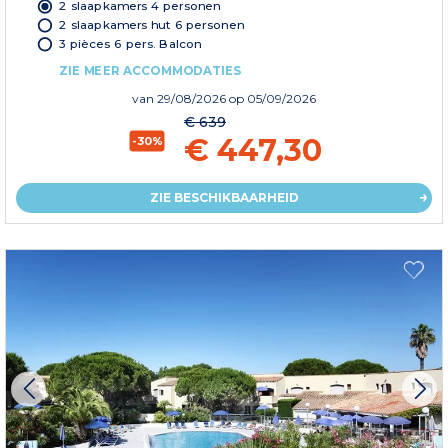
2 slaapkamers 4 personen
2 slaapkamers hut 6 personen
3 pièces 6 pers. Balcon
ZIE MEER ACCOMMODATIES
van
29/08/2026
op 05/09/2026
€ 639
€ 447,30
-30%
ZIE BESCHIKBAARHEID