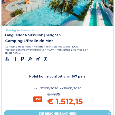
Verblijf in Stacaravans
Languedoc Roussillon
|
Sérignan
Camping L'Etoile de Mer
Camping in Sérignan 4 sterren dicht bij het strand, 100%
voetganger, met waterpark van 400m² (verwarmd zwembad en
glijbanen),...
Mobil home confort clim 6/7 pers.
van
22/08/2026
op 29/08/2026
€ 1.779
€ 1.512,15
-15%
ZIE BESCHIKBAARHEID