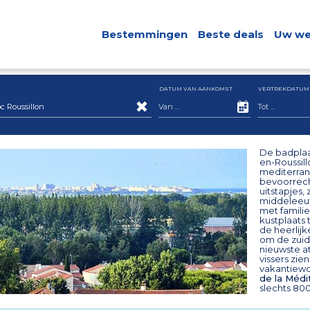
Bestemmingen
Beste deals
Uw we
DATUM VAN AANKOMST
VERTREKDATUM
Roussillon
De badplaa
en-Roussill
mediterran
bevoorrech
uitstapjes
middeleeuw
met familie
kustplaats 
de heerlijk
om de zuide
nieuwste at
vissers zi
vakantiewon
de la Médi
slechts 80