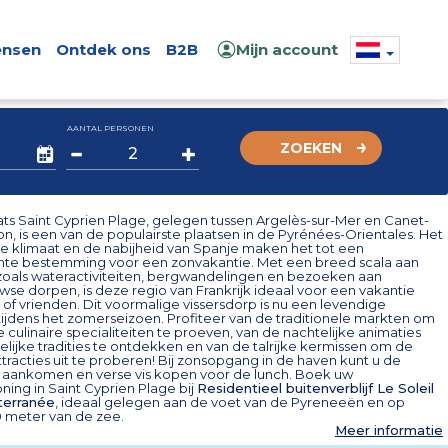
nsen
Ontdek ons
B2B
Mijn account
AANTAL PERSONEN
ZOEKEN
ts Saint Cyprien Plage, gelegen tussen Argelès-sur-Mer en Canet-
on, is een van de populairste plaatsen in de Pyrénées-Orientales. Het
e klimaat en de nabijheid van Spanje maken het tot een
te bestemming voor een zonvakantie. Met een breed scala aan
, zoals wateractiviteiten, bergwandelingen en bezoeken aan
se dorpen, is deze regio van Frankrijk ideaal voor een vakantie
 of vrienden. Dit voormalige vissersdorp is nu een levendige
tijdens het zomerseizoen. Profiteer van de traditionele markten om
e culinaire specialiteiten te proeven, van de nachtelijke animaties
lijke tradities te ontdekken en van de talrijke kermissen om de
tracties uit te proberen! Bij zonsopgang in de haven kunt u de
en aankomen en verse vis kopen voor de lunch. Boek uw
ing in Saint Cyprien Plage bij
Residentieel buitenverblijf Le Soleil
terranée
, ideaal gelegen aan de voet van de Pyreneeën en op
0 meter van de zee.
Meer informatie