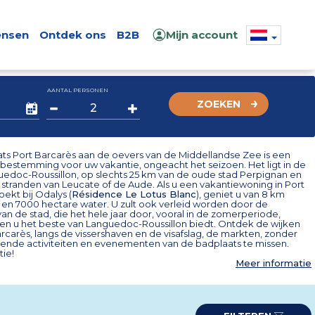
nsen
Ontdek ons
B2B
Mijn account
AANTAL PERSONEN
ZOEKEN
ts Port Barcarès aan de oevers van de Middellandse Zee is een
 bestemming voor uw vakantie, ongeacht het seizoen. Het ligt in de
uedoc-Roussillon, op slechts 25 km van de oude stad Perpignan en
e stranden van Leucate of de Aude. Als u een vakantiewoning in Port
ekt bij Odalys (
Résidence Le Lotus Blanc
), geniet u van 8 km
 en 7000 hectare water. U zult ook verleid worden door de
n de stad, die het hele jaar door, vooral in de zomerperiode,
s en u het beste van Languedoc-Roussillon biedt. Ontdek de wijken
rcarès, langs de vissershaven en de visafslag, de markten, zonder
llende activiteiten en evenementen van de badplaats te missen.
tie!
Meer informatie