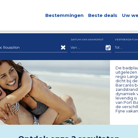
Bestemmingen
Beste deals
Uw we
DATUM VAN AANKOMST
VERTREKDATUM
Roussillon
De badplaa
uitgelezen
regio Lang
dicht bij d
Barcarès bo
zandstrand
dynamiek va
levendig i
van Port Ba
de verschi
Fijne vakan