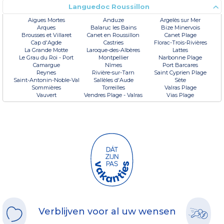
Languedoc Roussillon
Aigues Mortes
Anduze
Argelès sur Mer
Arques
Balaruc les Bains
Bize Minervois
Brousses et Villaret
Canet en Roussillon
Canet Plage
Cap d'Agde
Castries
Florac-Trois-Rivières
La Grande Motte
Laroque-des-Albères
Lattes
Le Grau du Roi - Port
Montpellier
Narbonne Plage
Camargue
Nîmes
Port Barcares
Reynes
Rivière-sur-Tarn
Saint Cyprien Plage
Saint-Antonin-Noble-Val
Sallèles d'Aude
Sète
Sommières
Torreilles
Valras Plage
Vauvert
Vendres Plage - Valras
Vias Plage
Verblijven voor al uw wensen