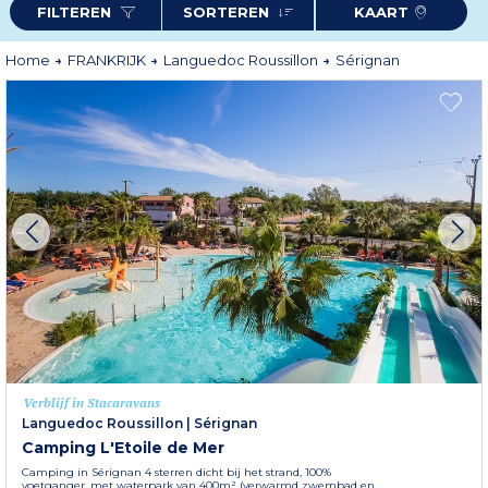
FILTEREN
SORTEREN
KAART
omgeving die heden en verleden combineert. Sérignan staat ook bekend als
ideale plek om lekker te luieren. Met 5 prachtige stranden biedt Sérignan u
de ideale omgeving voor een verblijf met de voeten in het water.
Home
FRANKRIJK
Languedoc Roussillon
Sérignan
Verblijf in Stacaravans
Languedoc Roussillon
|
Sérignan
Camping L'Etoile de Mer
Camping in Sérignan 4 sterren dicht bij het strand, 100%
voetganger, met waterpark van 400m² (verwarmd zwembad en