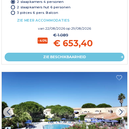
2 slaapkamers 4 personen
2 slaapkamers hut 6 personen
3 pièces 6 pers. Balcon
ZIE MEER ACCOMMODATIES
van
22/08/2026
op 29/08/2026
€ 1.089
€ 653,40
-40%
ZIE BESCHIKBAARHEID