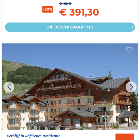
€ 559
€ 391,30
-30%
ZIE BESCHIKBAARHEID
Verblijf in Référence Residentie