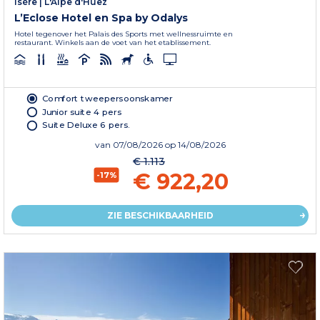
Isère
|
L'Alpe d'Huez
L’Eclose Hotel en Spa by Odalys
Hotel tegenover het Palais des Sports met wellnessruimte en
restaurant. Winkels aan de voet van het etablissement.
Comfort tweepersoonskamer
Junior suite 4 pers
Suite Deluxe 6 pers.
van
07/08/2026
op 14/08/2026
€ 1.113
€ 922,20
-17%
ZIE BESCHIKBAARHEID