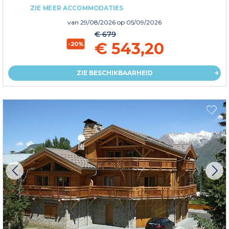
ZIE MEER ACCOMMODATIES
van
29/08/2026
op 05/09/2026
€ 679
€ 543,20
-20%
ZIE BESCHIKBAARHEID