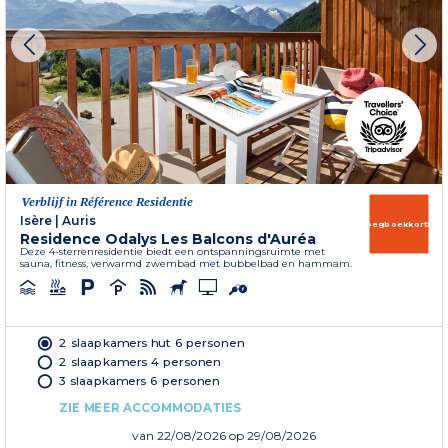
Verblijf in Référence Residentie
Isère
|
Auris
Vroegboekkorting
Residence Odalys Les Balcons d'Auréa
Deze 4-sterrenresidentie biedt een ontspanningsruimte met
sauna, fitness, verwarmd zwembad met bubbelbad en hammam.
2 slaapkamers hut 6 personen
2 slaapkamers 4 personen
3 slaapkamers 6 personen
ZIE MEER ACCOMMODATIES
van
22/08/2026
op 29/08/2026