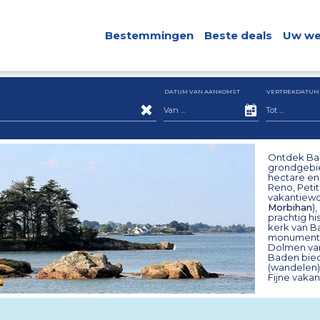
Bestemmingen
Beste deals
Uw we
DATUM VAN AANKOMST
VERTREKDATUM
Ontdek Bad
grondgebied
hectare en
Reno, Peti
vakantiewon
Morbihan
)
prachtig hi
kerk van Ba
monumenten
Dolmen van
Baden biedt
(wandelen),
Fijne vakan