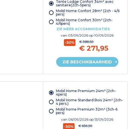
Tente Lodge Confort 34m² avec
sanitaire(2ch-5pers)
Mobil Home Confort 28m² (2ch - 4/6
pers)
Mobil Home Confort 30m² (2ch-
4/6pers)
ZIE MEER ACCOMMODATIES
van
03/09/2026
op 10/09/2026
€ 388,50
-30%
€ 271,95
ZIE BESCHIKBAARHEID
Mobil Home Premium 24m² (2ch-
4pers)
Mobil Home Standard Bois 24m² (2ch-
4 pers.)
Mobil home Premium 32m² (3ch-6
pers)
van
06/09/2026
op 13/09/2026
€ 656,50
-30%