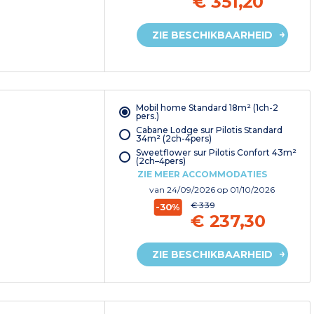
€ 351,20
ZIE BESCHIKBAARHEID
Mobil home Standard 18m² (1ch-2
pers.)
Cabane Lodge sur Pilotis Standard
34m² (2ch-4pers)
Sweetflower sur Pilotis Confort 43m²
(2ch–4pers)
ZIE MEER ACCOMMODATIES
van
24/09/2026
op 01/10/2026
€ 339
-30%
€ 237,30
ZIE BESCHIKBAARHEID