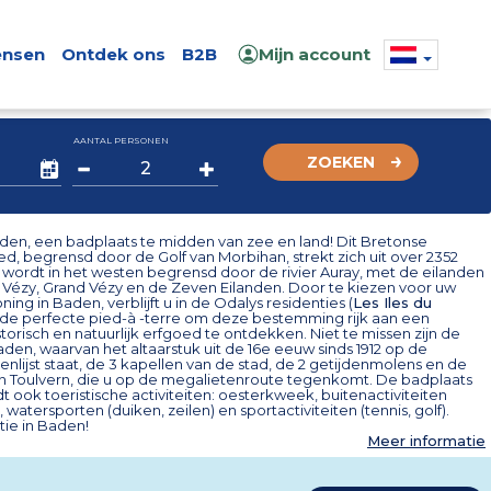
nsen
Ontdek ons
B2B
Mijn account
AANTAL PERSONEN
ZOEKEN
en, een badplaats te midden van zee en land! Dit Bretonse
, begrensd door de Golf van Morbihan, strekt zich uit over 2352
 wordt in het westen begrensd door de rivier Auray, met de eilanden
t Vézy, Grand Vézy en de Zeven Eilanden. Door te kiezen voor uw
ing in Baden, verblijft u in de Odalys residenties (
Les Iles du
, de perfecte pied-à -terre om deze bestemming rijk aan een
storisch en natuurlijk erfgoed te ontdekken. Niet te missen zijn de
den, waarvan het altaarstuk uit de 16e eeuw sinds 1912 op de
lijst staat, de 3 kapellen van de stad, de 2 getijdenmolens en de
 Toulvern, die u op de megalietenroute tegenkomt. De badplaats
 ook toeristische activiteiten: oesterkweek, buitenactiviteiten
 watersporten (duiken, zeilen) en sportactiviteiten (tennis, golf).
tie in Baden!
Meer informatie