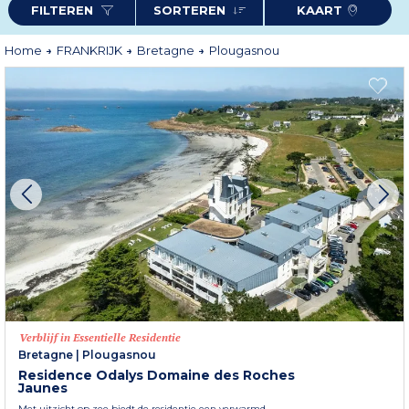
FILTEREN
SORTEREN
KAART
Home
FRANKRIJK
Bretagne
Plougasnou
Verblijf in Essentielle Residentie
Bretagne
|
Plougasnou
Residence Odalys Domaine des Roches
Jaunes
Met uitzicht op zee biedt de residentie een verwarmd