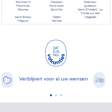
Penmarc'h
Pleubian
Ploemeur
Plouhinec
Pont-Aven
Quiberon
Rennes
Saint Nic
Saint Philibert - La
Trinité sur Mer
Saint-Brieuc
Taden
Trégastel
Trégunc
Vannes
Verblijven voor al uw wensen