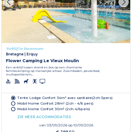
Verblijf in Stacaravans
Bretagne
|
Erquy
Flower Camping Le Vieux Moulin
Een verblijf tussen strand en bos op een charmante
familiecamping op menselijke schaal. Zwembaden, peuterbad,
multisportterrein,...
Tente Lodge Confort 34m² avec sanitaire(2ch-5pers)
Mobil Home Confort 28m² (2ch - 4/6 pers)
Mobil Home Confort 30m² (2ch-4/6pers)
ZIE MEER ACCOMMODATIES
van
03/09/2026
op 10/09/2026
€ 388,50