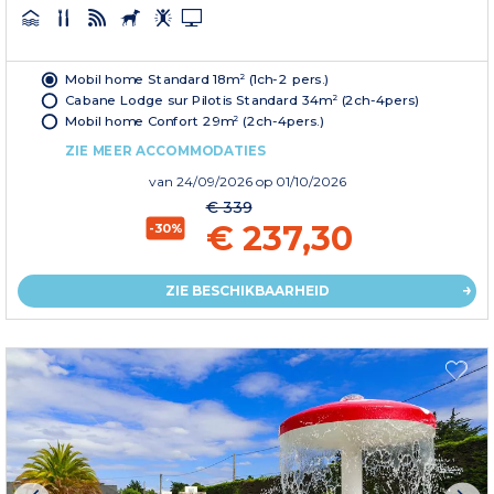
Mobil home Standard 18m² (1ch-2 pers.)
Cabane Lodge sur Pilotis Standard 34m² (2ch-4pers)
Mobil home Confort 29m² (2ch-4pers.)
ZIE MEER ACCOMMODATIES
van
24/09/2026
op 01/10/2026
€ 339
€ 237,30
-30%
ZIE BESCHIKBAARHEID