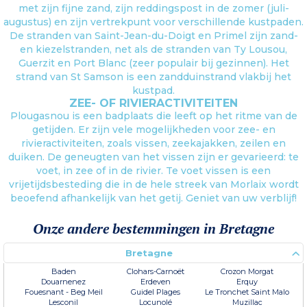
met zijn fijne zand, zijn reddingspost in de zomer (juli-
augustus) en zijn vertrekpunt voor verschillende kustpaden.
De stranden van Saint-Jean-du-Doigt en Primel zijn zand-
en kiezelstranden, net als de stranden van Ty Lousou,
Guerzit en Port Blanc (zeer populair bij gezinnen). Het
strand van St Samson is een zandduinstrand vlakbij het
kustpad.
ZEE- OF RIVIERACTIVITEITEN
Plougasnou is een badplaats die leeft op het ritme van de
getijden. Er zijn vele mogelijkheden voor zee- en
rivieractiviteiten, zoals vissen, zeekajakken, zeilen en
duiken. De geneugten van het vissen zijn er gevarieerd: te
voet, in zee of in de rivier. Te voet vissen is een
vrijetijdsbesteding die in de hele streek van Morlaix wordt
beoefend afhankelijk van het getij. Geniet van uw verblijf!
Onze andere bestemmingen in Bretagne
Bretagne
Baden
Clohars-Carnoët
Crozon Morgat
Douarnenez
Erdeven
Erquy
Fouesnant - Beg Meil
Guidel Plages
Le Tronchet Saint Malo
Lesconil
Locunolé
Muzillac