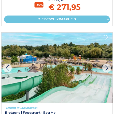
€ 271,95
-30%
ZIE BESCHIKBAARHEID
Verblijf in Stacaravans
Bretagne
|
Fouesnant - Beg Meil