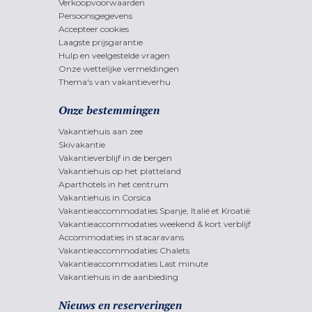
Verkoopvoorwaarden
Persoonsgegevens
Accepteer cookies
Laagste prijsgarantie
Hulp en veelgestelde vragen
Onze wettelijke vermeldingen
Thema's van vakantieverhu
Onze bestemmingen
Vakantiehuis aan zee
Skivakantie
Vakantieverblijf in de bergen
Vakantiehuis op het platteland
Aparthotels in het centrum
Vakantiehuis in Corsica
Vakantieaccommodaties Spanje, Italië et Kroatië
Vakantieaccommodaties weekend & kort verblijf
Accommodaties in stacaravans
Vakantieaccommodaties Chalets
Vakantieaccommodaties Last minute
Vakantiehuis in de aanbieding
Nieuws en reserveringen