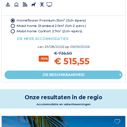
Homeflower Premium 35m² (3ch-6pers)
Mobil home Standard 20m² (1ch-2 pers.)
Mobil home Confort 27m² (2ch-4pers)
ZIE MEER ACCOMMODATIES
van
29/08/2026
op 05/09/2026
€ 736,50
€ 515,55
-30%
ZIE BESCHIKBAARHEID
Onze resultaten in de regio
Accommodatie en vakantiewoningen