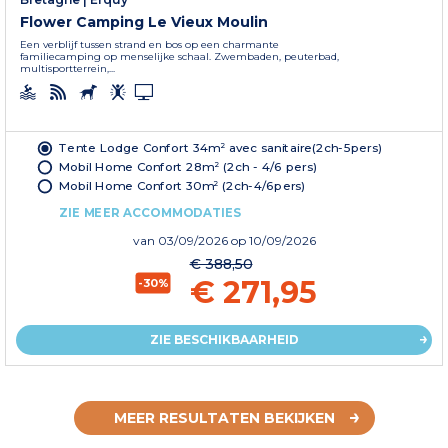
Flower Camping Le Vieux Moulin
Een verblijf tussen strand en bos op een charmante
familiecamping op menselijke schaal. Zwembaden, peuterbad,
multisportterrein,...
Tente Lodge Confort 34m² avec sanitaire(2ch-5pers)
Mobil Home Confort 28m² (2ch - 4/6 pers)
Mobil Home Confort 30m² (2ch-4/6pers)
ZIE MEER ACCOMMODATIES
van
03/09/2026
op 10/09/2026
€ 388,50
€ 271,95
-30%
ZIE BESCHIKBAARHEID
MEER RESULTATEN BEKIJKEN