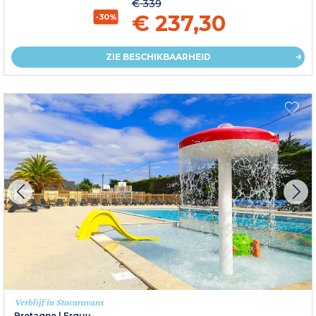
€ 339
€ 237,30
-30%
ZIE BESCHIKBAARHEID
Verblijf in Stacaravans
Bretagne
|
Erquy