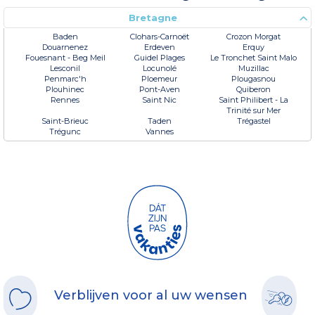
Bretagne
Baden
Clohars-Carnoët
Crozon Morgat
Douarnenez
Erdeven
Erquy
Fouesnant - Beg Meil
Guidel Plages
Le Tronchet Saint Malo
Lesconil
Locunolé
Muzillac
Penmarc'h
Ploemeur
Plougasnou
Plouhinec
Pont-Aven
Quiberon
Rennes
Saint Nic
Saint Philibert - La
Trinité sur Mer
Saint-Brieuc
Taden
Trégastel
Trégunc
Vannes
Verblijven voor al uw wensen