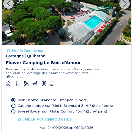
Verblijf in Stacaravans
Bretagne
|
Quiberon
Flower Camping Le Bois d'Amour
Een camping in de buurt van het strand van Govrio, ideaal voor
een leuke en levendige gezinsvakantie: waterpark met
glijbanen,...
Mobil home Standard 18m² (1ch-2 pers.)
Cabane Lodge sur Pilotis Standard 34m² (2ch-4pers)
Sweetflower sur Pilotis Confort 43m² (2ch–4pers)
ZIE MEER ACCOMMODATIES
van
24/09/2026
op 01/10/2026