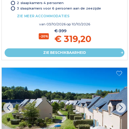
2 slaapkamers 4 personen
3 slaapkamers voor 6 personen aan de zeezijde
ZIE MEER ACCOMMODATIES
van
03/10/2026
op 10/10/2026
€ 399
€ 319,20
-20%
ZIE BESCHIKBAARHEID