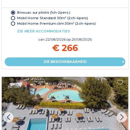
Bivouac sur pilotis (1ch-2pers.)
Mobil Home Standard 30m² (2ch-4pers)
Mobil Home Premium clim 30m² (2ch-4pers)
ZIE MEER ACCOMMODATIES
van
22/08/2026
op 29/08/2026
€ 266
ZIE BESCHIKBAARHEID