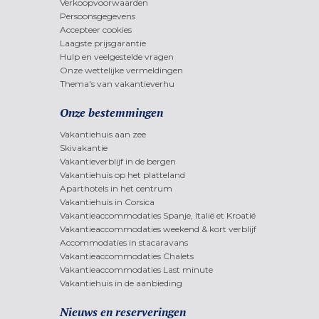
Verkoopvoorwaarden
Persoonsgegevens
Accepteer cookies
Laagste prijsgarantie
Hulp en veelgestelde vragen
Onze wettelijke vermeldingen
Thema's van vakantieverhu
Onze bestemmingen
Vakantiehuis aan zee
Skivakantie
Vakantieverblijf in de bergen
Vakantiehuis op het platteland
Aparthotels in het centrum
Vakantiehuis in Corsica
Vakantieaccommodaties Spanje, Italië et Kroatië
Vakantieaccommodaties weekend & kort verblijf
Accommodaties in stacaravans
Vakantieaccommodaties Chalets
Vakantieaccommodaties Last minute
Vakantiehuis in de aanbieding
Nieuws en reserveringen