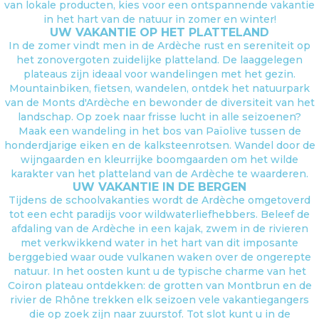
van lokale producten, kies voor een ontspannende vakantie
in het hart van de natuur in zomer en winter!
UW VAKANTIE OP HET PLATTELAND
In de zomer vindt men in de Ardèche rust en sereniteit op
het zonovergoten zuidelijke platteland. De laaggelegen
plateaus zijn ideaal voor wandelingen met het gezin.
Mountainbiken, fietsen, wandelen, ontdek het natuurpark
van de Monts d'Ardèche en bewonder de diversiteit van het
landschap. Op zoek naar frisse lucht in alle seizoenen?
Maak een wandeling in het bos van Païolive tussen de
honderdjarige eiken en de kalksteenrotsen. Wandel door de
wijngaarden en kleurrijke boomgaarden om het wilde
karakter van het platteland van de Ardèche te waarderen.
UW VAKANTIE IN DE BERGEN
Tijdens de schoolvakanties wordt de Ardèche omgetoverd
tot een echt paradijs voor wildwaterliefhebbers. Beleef de
afdaling van de Ardèche in een kajak, zwem in de rivieren
met verkwikkend water in het hart van dit imposante
berggebied waar oude vulkanen waken over de ongerepte
natuur. In het oosten kunt u de typische charme van het
Coiron plateau ontdekken: de grotten van Montbrun en de
rivier de Rhône trekken elk seizoen vele vakantiegangers
die op zoek zijn naar zuurstof. Tot slot kunt u in de